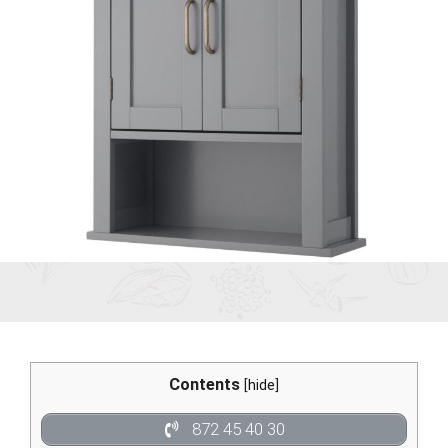
Contents
[
hide
]
872 45 40 30