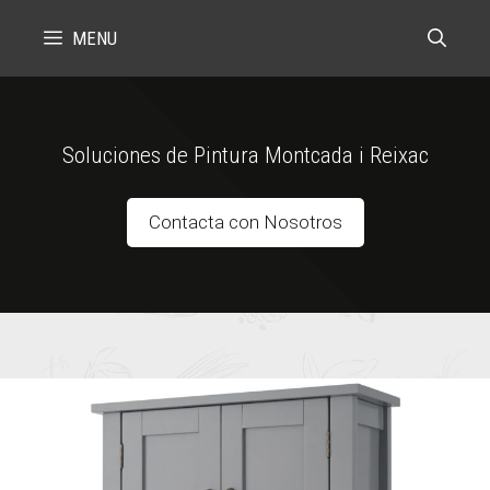
Skip
MENU
to
content
Soluciones de Pintura Montcada i Reixac
Contacta con Nosotros