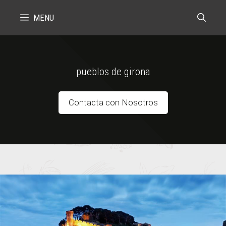
Skip
MENU
to
content
pueblos de girona
Contacta con Nosotros