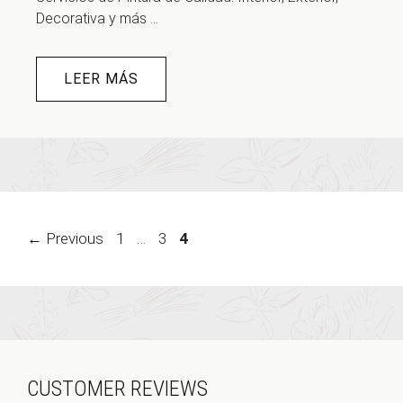
Decorativa y más ...
LEER MÁS
Page
Page
Page
←
Previous
1
…
3
4
CUSTOMER REVIEWS