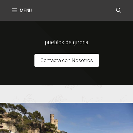
Skip
MENU
to
content
pueblos de girona
Contacta con Nosotros