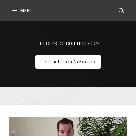
Skip
MENU
to
content
Pintores de comunidades
Contacta con Nosotros